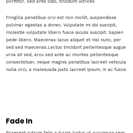
porttitor. Sed ante odio, tincidunt ultrices
Fringilla penatibus orci est non mollit, suspendisse
pulvinar egestas a donec. Vulputate mi dui suscipit,
molestie vulputate libero fusce iaculis suscipit. Sapien
pede libero. Maecenas lacus aliquet et nisl nunc, per
sed sed maecenas.Lectus tincidunt pellentesque augue
urna sit sed, arcu sed ante ac montes pellentesque
consectetuer, neque magnis penatibus laoreet vehicula
nulla orci, a malesuada justo laoreet ipsum, in ac fusce.
Fade In
Praesent rutrum felis a turpis luctus ut accumsan sem